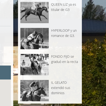
QUEEN LIZ ya es
titular de G3
HYPERLOOP y un
romance de G3.
FONDO FIJO se
graduó en la recta
IL GELATO
extendió sus
dominios