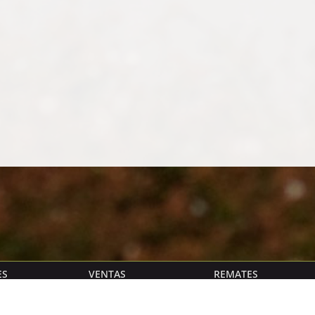
ES
VENTAS
REMATES
OMERCIALES
HARAS LA PASIÓN S.C.I.
- Piso 7 - Oficina 702
Ruta 8 Km 98.5 | Solís