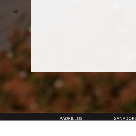
PADRILLOS
GANADOR
MANAGER GENERAL
OFICINAS C
Dr. Enrique Sauro
Sinclair 3106 