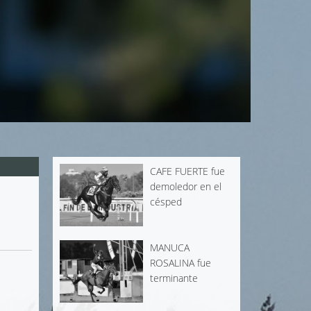
CAFE FUERTE fue
demoledor en el
césped
MANUCA
ROSALINA fue
terminante