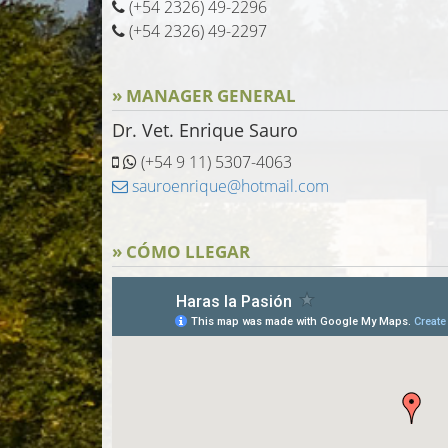
(+54 2326) 49-2296
(+54 2326) 49-2297
» MANAGER GENERAL
Dr. Vet. Enrique Sauro
(+54 9 11) 5307-4063
sauroenrique@hotmail.com
» CÓMO LLEGAR