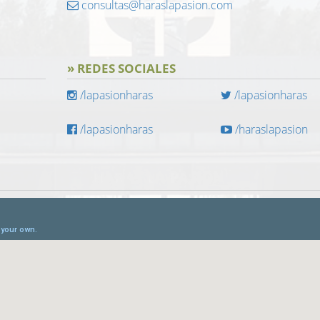
consultas@haraslapasion.com
» REDES SOCIALES
/lapasionharas
/lapasionharas
/lapasionharas
/haraslapasion