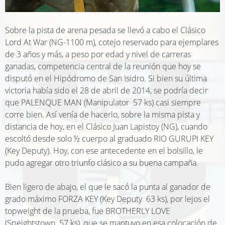
Sobre la pista de arena pesada se llevó a cabo el Clásico
Lord At War (NG-1100 m), cotejo reservado para ejemplares
de 3 años y más, a peso por edad y nivel de carreras
ganadas, competencia central de la reunión que hoy se
disputó en el Hipódromo de San Isidro. Si bien su última
victoria había sido el 28 de abril de 2014, se podría decir
que PALENQUE MAN (Manipulator  57 ks) casi siempre
corre bien. Así venía de hacerlo, sobre la misma pista y
distancia de hoy, en el Clásico Juan Lapistoy (NG), cuando
escoltó desde solo ½ cuerpo al graduado RIO GURUPI KEY
(Key Deputy). Hoy, con ese antecedente en el bolsillo, le
pudo agregar otro triunfo clásico a su buena campaña.
Bien ligero de abajo, el que le sacó la punta al ganador de
grado máximo FORZA KEY (Key Deputy  63 ks), por lejos el
topweight de la prueba, fue BROTHERLY LOVE
(Speightstown  57 ks), que se mantuvo en esa colocación de