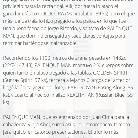
privilegio hasta la recta final. Allí, por fuera lo atacó el
ganador clásico COLLICURA (Manipulator  59 ks) pero el que
más fuerza traía lo hizo pegado a los palos, en lo que fue
una buena faena de Jorge Ricardo, y se trató de PALENQUE
MAN, que dominó enseguida y sacó claras ventajas para
terminar haciéndose inalcanzable.
Recorriendo los 1100 metros de arena pesada en 1482c
(22:74, 47:48), PALENQUE MAN mantuvo 2 ½ cuerpos sobre
quien también atacó pegado a las tablas, GOLDEN SPIRIT
(Sunray Spirit  57 ks), tercera a lejanos 6 largos del anterior
llegó la única yegua del lote, LEAF CROWN (Easing Along  55
ks), y cuarto al hocico finalizó REALITY FAN (Russian Blue  55
ks).
PALENQUE MAN, que es entrenado por Juan Cima para la
caballeriza Viejo Abel, sumó así su quinto impacto, tercero
jerárquico, en catorce presentaciones. El triunfo más