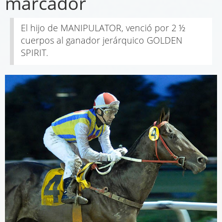
marcador
El hijo de MANIPULATOR, venció por 2 ½
cuerpos al ganador jerárquico GOLDEN
SPIRIT.