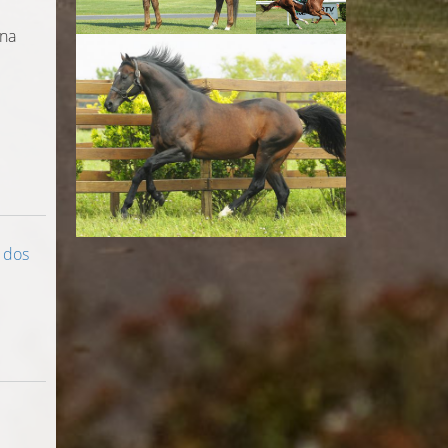
ina
 dos