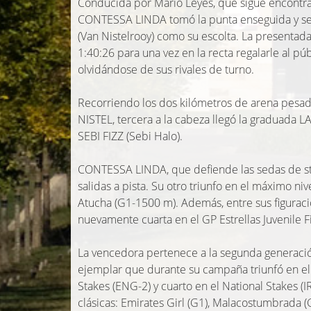
Conducida por Mario Leyes, que sigue encontrá
CONTESSA LINDA tomó la punta enseguida y se 
(Van Nistelrooy) como su escolta. La presentada
1:40:26 para una vez en la recta regalarle al pú
olvidándose de sus rivales de turno.
Recorriendo los dos kilómetros de arena pesa
NISTEL, tercera a la cabeza llegó la graduada LAD
SEBI FIZZ (Sebi Halo).
CONTESSA LINDA, que defiende las sedas de stud
salidas a pista. Su otro triunfo en el máximo n
Atucha (G1-1500 m). Además, entre sus figurac
nuevamente cuarta en el GP Estrellas Juvenile F
La vencedora pertenece a la segunda generaci
ejemplar que durante su campaña triunfó en el 
Stakes (ENG-2) y cuarto en el National Stakes (
clásicas: Emirates Girl (G1), Malacostumbrada (G