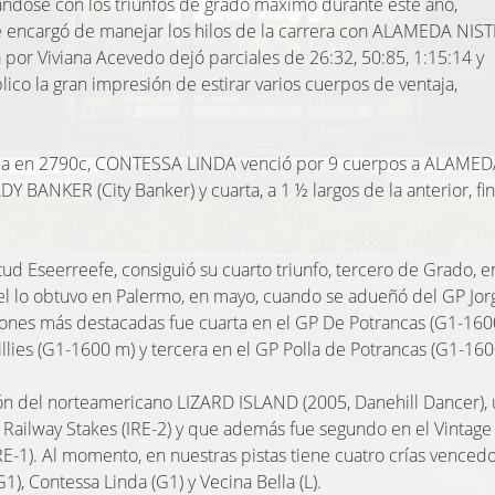
ndose con los triunfos de grado máximo durante este año,
encargó de manejar los hilos de la carrera con ALAMEDA NIST
 por Viviana Acevedo dejó parciales de 26:32, 50:85, 1:15:14 y
blico la gran impresión de estirar varios cuerpos de ventaja,
da en 2790c, CONTESSA LINDA venció por 9 cuerpos a ALAME
Y BANKER (City Banker) y cuarta, a 1 ½ largos de la anterior, fin
 Eseerreefe, consiguió su cuarto triunfo, tercero de Grado, e
ivel lo obtuvo en Palermo, en mayo, cuando se adueñó del GP Jo
iones más destacadas fue cuarta en el GP De Potrancas (G1-160
illies (G1-1600 m) y tercera en el GP Polla de Potrancas (G1-160
ón del norteamericano LIZARD ISLAND (2005, Danehill Dancer),
Railway Stakes (IRE-2) y que además fue segundo en el Vintage
IRE-1). Al momento, en nuestras pistas tiene cuatro crías venced
1), Contessa Linda (G1) y Vecina Bella (L).