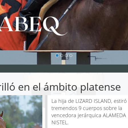
ló en el ámbito platense
La hija de LIZARD ISLAND, estiró
tremendos 9 cuerpos sobre la
vencedora jerárquica ALAMEDA
NISTEL.