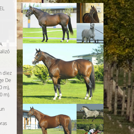
EL
DA
alizó
n diez
rge De
0 m),
0 m).
 un
oras