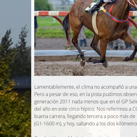
Lamentablemente, el clima no acompañó a una 
Pero a pesar de eso, en la pista pudimos obser
generación 2011 nada menos que en el GP Sele
del año en este circo hípico. Nos referimos a
buena carrera, llegando tercera a poco más de
(G1-1600 m), y hoy, saltando a los dos kilómetr