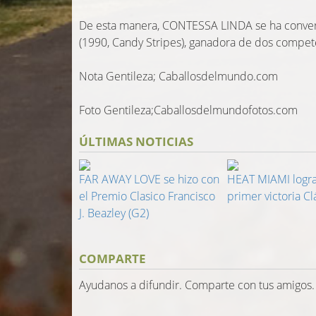
De esta manera, CONTESSA LINDA se ha converti
(1990, Candy Stripes), ganadora de dos compet
Nota Gentileza; Caballosdelmundo.com
Foto Gentileza;Caballosdelmundofotos.com
ÚLTIMAS NOTICIAS
FAR AWAY LOVE se hizo con
HEAT MIAMI logra
el Premio Clasico Francisco
primer victoria Cl
J. Beazley (G2)
COMPARTE
Ayudanos a difundir. Comparte con tus amigos.