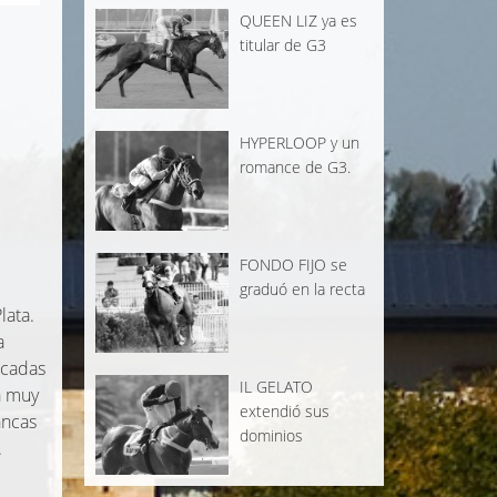
QUEEN LIZ ya es
titular de G3
HYPERLOOP y un
romance de G3.
FONDO FIJO se
graduó en la recta
lata.
a
acadas
IL GELATO
a muy
extendió sus
ancas
dominios
.